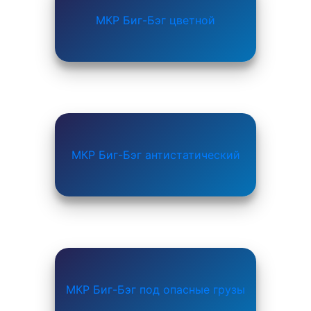
МКР Биг-Бэг цветной
МКР Биг-Бэг антистатический
МКР Биг-Бэг под опасные грузы