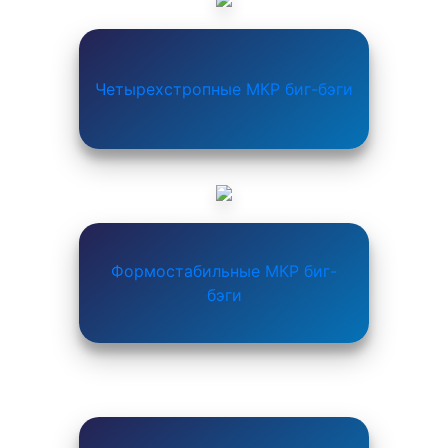
Четырехстропные МКР биг-бэги
Формостабильные МКР биг-
бэги