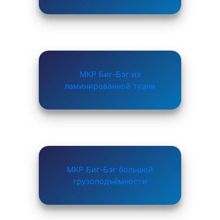
МКР Биг-Бэг из
ламинированной ткани
МКР Биг-Бэг большой
грузоподъёмности