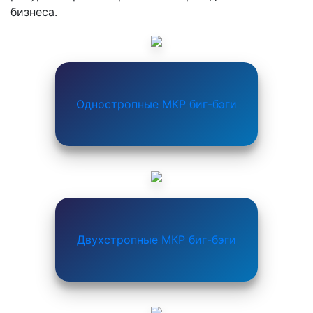
бизнеса.
Одностропные МКР биг-бэги
Двухстропные МКР биг-бэги