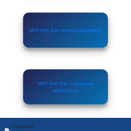
МКР Биг-Бэг пылезащищенный
МКР Биг-Бэг с ребрами
жесткости
Гарантия