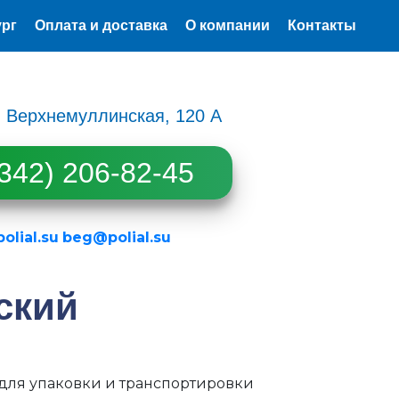
ург
Оплата и доставка
О компании
Контакты
л. Верхнемуллинская, 120 А
342) 206-82-45
lial.su
beg@polial.su
ский
для упаковки и транспортировки