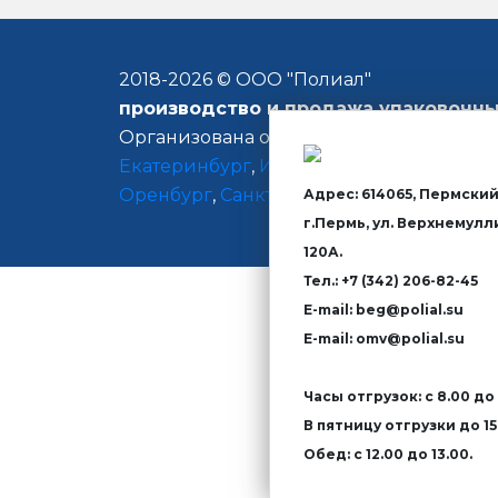
2018-
2026 © ООО "Полиал"
производство и продажа
упаковочны
Организована оперативная доставка н
Екатеринбург
,
Ижевск
,
Якутск
,
Челябин
Оренбург
,
Санкт-Петербург
Адрес: 614065, Пермский
г.Пермь, ул. Верхнемулл
120А.
Тел.: +7 (342) 206-82-45
E-mail: beg@polial.su
E-mail: omv@polial.su
Часы отгрузок: с 8.00 до 
В пятницу отгрузки до 15
Обед: с 12.00 до 13.00.