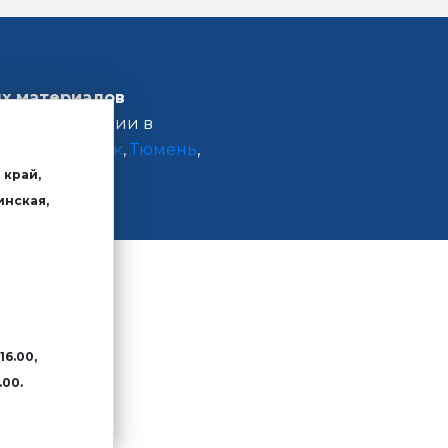
х материалов
ашей продукции в
ск
,
Красноярск
,
Тюмень
,
 край,
инская,
16.00,
.00.