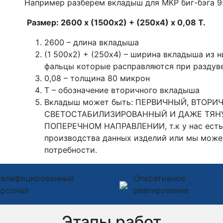
Например разберем вкладыш для МКР биг-бэга 95
Размер: 2600 х (1500х2) + (250х4) х 0,08 Т.
2600 – длина вкладыша
(1 500х2) + (250х4) – ширина вкладыша из ни
фальцы которые расправляются при раздуве
0,08 – толщина 80 микрон
Т – обозначение вторичного вкладыша
Вкладыш может быть: ПЕРВИЧНЫЙ, ВТОРИ
СВЕТОСТАБИЛИЗИРОВАННЫЙ И ДАЖЕ ТЯН
ПОПЕРЕЧНОМ НАПРАВЛЕНИИ, т.к у нас есть
производства данных изделий или мы може
потребности.
валифицированный
Оперативное
ерсонал
реагирование
Этапы работ