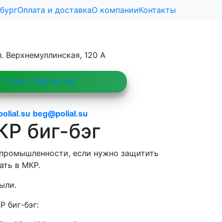
бург
Оплата и доставка
О компании
Контакты
л. Верхнемуллинская, 120 А
7 (342) 206-82-45
lial.su
beg@polial.su
Р биг-бэг
 промышленности, если нужно защитить
ть в МКР.
ыли.
 биг-бэг: